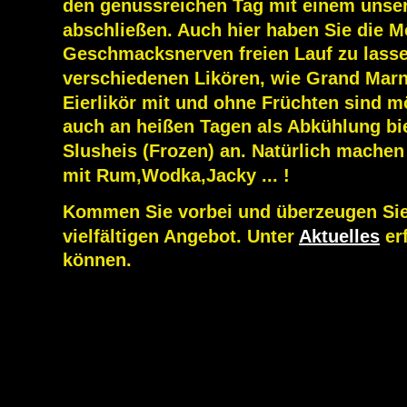
den genussreichen Tag mit einem unser
den genussreichen Tag mit einem unser
Crêpes  abschließen. Auch hier haben
abschließen. Auch hier haben Sie die Mö
abschließen. Auch hier haben Sie die Mö
Geschmacksnerven freien Lauf zu la
Geschmacksnerven freien Lauf zu lasse
Geschmacksnerven freien Lauf zu lasse
verschiedenen Likören, wie Grand Ma
verschiedenen Likören, wie Grand Marni
verschiedenen Likören, wie Grand Marni
Eierlikör mit und ohne Früchten sind
Eierlikör mit und ohne Früchten sind m
Eierlikör mit und ohne Früchten sind m
auch an heißen Tagen als Abkühlung 
auch an heißen Tagen als Abkühlung bi
auch an heißen Tagen als Abkühlung bi
Slusheis (Frozen) an. Natürlich mach
Slusheis (Frozen) an. Natürlich machen 
Slusheis (Frozen) an. Natürlich machen 
mit Rum,Wodka,Jacky ... !
mit Rum,Wodka,Jacky ... !
mit Rum,Wodka,Jacky ... !
Kommen Sie vorbei und überzeugen S
Kommen Sie vorbei und überzeugen Sie
Kommen Sie vorbei und überzeugen Sie
vielfältigen Angebot. Unter 
Aktuelles
vielfältigen Angebot. Unter 
vielfältigen Angebot. Unter 
Aktuelles
Aktuelles
 er
 er
können. 
können. 
können. 